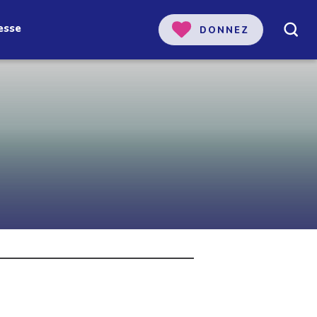
esse
DONNEZ
 notre