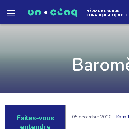
MÉDIA DE L'ACTION
CLIMATIQUE AU QUÉBEC
Le média qui d
l'atmosphère
Baromè
Que des solutions concrètes et inspirantes. I
notre infolettre pour découvrir des initiative
qui créent le mouvement.
Faites-vous
05 décembre 2020 -
Katia 
EN SAVOIR +
entendre