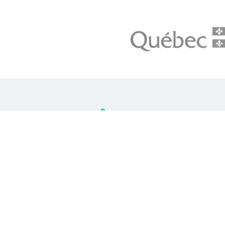
LE média de l'action climatique au Québec. Des histoires
inspirantes, des solutions pratiques, des initiatives original
aux quatre coins du Québec. Un projet de Futur Simple,
coopérative de solidarité à but non lucratif.
© Unpointcinq 2026