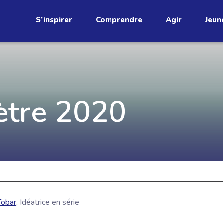
S’inspirer
Comprendre
Agir
Jeun
étend
tre 2020
Découvrez
infolettre!
ci au Québec. Abonnez-vous à
s prometteuses et des gestes
JE M'ABONNE
Tobar
, Idéatrice en série