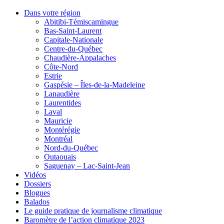
Dans votre région
Abitibi-Témiscamingue
Bas-Saint-Laurent
Capitale-Nationale
Centre-du-Québec
Chaudière-Appalaches
Côte-Nord
Estrie
Gaspésie – Îles-de-la-Madeleine
Lanaudière
Laurentides
Laval
Mauricie
Montérégie
Montréal
Nord-du-Québec
Outaouais
Saguenay – Lac-Saint-Jean
Vidéos
Dossiers
Blogues
Balados
Le guide pratique de journalisme climatique
Baromètre de l’action climatique 2023