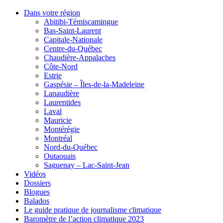
Dans votre région
Abitibi-Témiscamingue
Bas-Saint-Laurent
Capitale-Nationale
Centre-du-Québec
Chaudière-Appalaches
Côte-Nord
Estrie
Gaspésie – Îles-de-la-Madeleine
Lanaudière
Laurentides
Laval
Mauricie
Montérégie
Montréal
Nord-du-Québec
Outaouais
Saguenay – Lac-Saint-Jean
Vidéos
Dossiers
Blogues
Balados
Le guide pratique de journalisme climatique
Baromètre de l’action climatique 2023