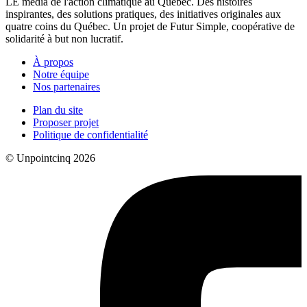
LE média de l'action climatique au Québec. Des histoires
inspirantes, des solutions pratiques, des initiatives originales aux
quatre coins du Québec. Un projet de Futur Simple, coopérative de
solidarité à but non lucratif.
À propos
Notre équipe
Nos partenaires
Plan du site
Proposer projet
Politique de confidentialité
© Unpointcinq 2026