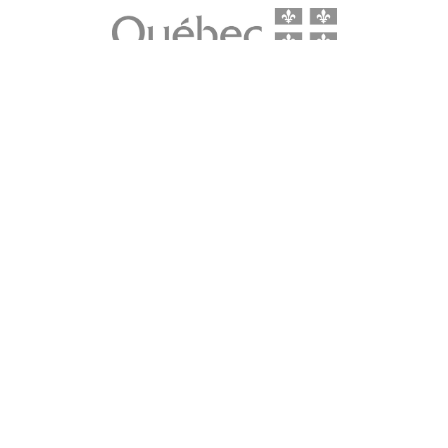
LE média de l'action climatique au Québec. Des histoires
inspirantes, des solutions pratiques, des initiatives originales aux
quatre coins du Québec. Un projet de Futur Simple,
coopérative de solidarité à but non lucratif.
À propos
Notre équipe