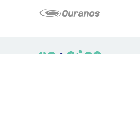
LE média de l'action climatique au Québec. Des histoires
inspirantes, des solutions pratiques, des initiatives originales aux
quatre coins du Québec. Un projet de Futur Simple,
coopérative de solidarité à but non lucratif.
À propos
Notre équipe
Nos partenaires