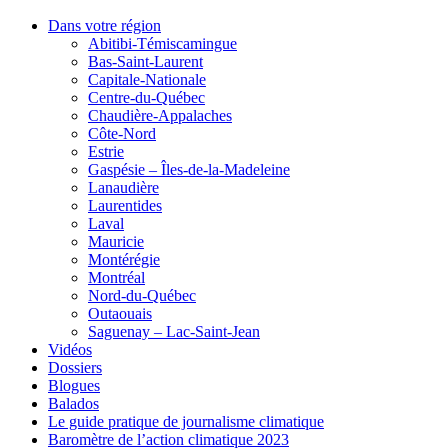
Dans votre région
Abitibi-Témiscamingue
Bas-Saint-Laurent
Capitale-Nationale
Centre-du-Québec
Chaudière-Appalaches
Côte-Nord
Estrie
Gaspésie – Îles-de-la-Madeleine
Lanaudière
Laurentides
Laval
Mauricie
Montérégie
Montréal
Nord-du-Québec
Outaouais
Saguenay – Lac-Saint-Jean
Vidéos
Dossiers
Blogues
Balados
Le guide pratique de journalisme climatique
Baromètre de l’action climatique 2023