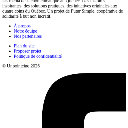
LE média de l'action climatique au Québec. Des histoires
inspirantes, des solutions pratiques, des initiatives originales aux
quatre coins du Québec. Un projet de Futur Simple, coopérative de
solidarité à but non lucratif.
À propos
Notre équipe
Nos partenaires
Plan du site
Proposer projet
Politique de confidentialité
© Unpointcinq 2026