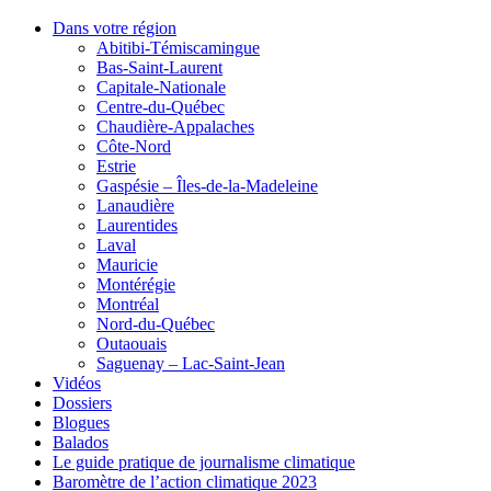
Dans votre région
Abitibi-Témiscamingue
Bas-Saint-Laurent
Capitale-Nationale
Centre-du-Québec
Chaudière-Appalaches
Côte-Nord
Estrie
Gaspésie – Îles-de-la-Madeleine
Lanaudière
Laurentides
Laval
Mauricie
Montérégie
Montréal
Nord-du-Québec
Outaouais
Saguenay – Lac-Saint-Jean
Vidéos
Dossiers
Blogues
Balados
Le guide pratique de journalisme climatique
Baromètre de l’action climatique 2023