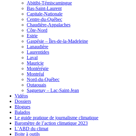
Abitibi-Témiscamingue
Bas-Saint-Laurent
Capitale-Nationale
Centre-du-Québec
Chaudière-Appalaches
Côte-Nord
Estrie
Gaspésie – Îles-de-la-Madeleine
Lanaudière
Laurentides
Laval
Mauricie
Montérégie
Montréal
Nord-du-Québec
Outaouais
Saguenay – Lac-Saint-Jean
Vidéos
Dossiers
Blogues
Balados
Le guide pratique de journalisme climatique
Baromètre de l’action climatique 2023
L’ABD du climat
Boite à outils