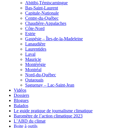
Abitibi-Témiscamingue
Bas-Saint-Laurent
Capitale-Nationale
Centre-du-Québec
Chaudière-Appalaches
Côte-Nord
Estrie
Gaspésie – Îles-de-la-Madeleine
Lanaudière
Laurentides
Laval
Mauricie
Montérégie
Montréal
Nord-du-Québec
Outaouais
Saguenay – Lac-Saint-Jean
Vidéos
Dossiers
Blogues
Balados
Le guide pratique de journalisme climatique
Baromètre de l’action climatique 2023
L’ABD du climat
Boite à outils