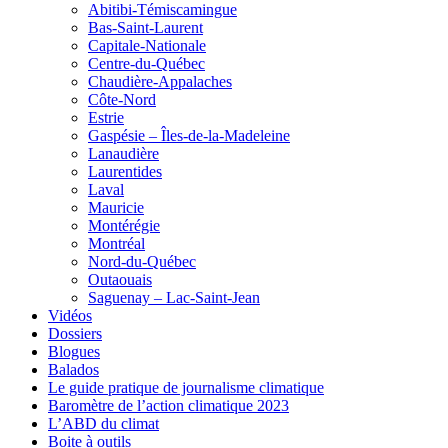
Abitibi-Témiscamingue
Bas-Saint-Laurent
Capitale-Nationale
Centre-du-Québec
Chaudière-Appalaches
Côte-Nord
Estrie
Gaspésie – Îles-de-la-Madeleine
Lanaudière
Laurentides
Laval
Mauricie
Montérégie
Montréal
Nord-du-Québec
Outaouais
Saguenay – Lac-Saint-Jean
Vidéos
Dossiers
Blogues
Balados
Le guide pratique de journalisme climatique
Baromètre de l’action climatique 2023
L’ABD du climat
Boite à outils