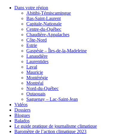
Dans votre région
Abitibi-Témiscamingue
Bas-Saint-Laurent
Capitale-Nationale
Centre-du-Québec
Chaudière-Appalaches
Côte-Nord
Estrie
Gaspésie – Îles-de-la-Madeleine
Lanaudière
Laurentides
Laval
Mauricie
Montérégie
Montréal
Nord-du-Québec
Outaouais
Saguenay – Lac-Saint-Jean
Vidéos
Dossiers
Blogues
Balados
Le guide pratique de journalisme climatique
Baromètre de l’action climatique 2023