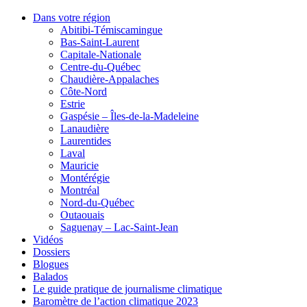
Dans votre région
Abitibi-Témiscamingue
Bas-Saint-Laurent
Capitale-Nationale
Centre-du-Québec
Chaudière-Appalaches
Côte-Nord
Estrie
Gaspésie – Îles-de-la-Madeleine
Lanaudière
Laurentides
Laval
Mauricie
Montérégie
Montréal
Nord-du-Québec
Outaouais
Saguenay – Lac-Saint-Jean
Vidéos
Dossiers
Blogues
Balados
Le guide pratique de journalisme climatique
Baromètre de l’action climatique 2023