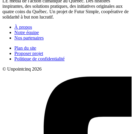
LE média de l'action climatique au Québec. Des histoires
inspirantes, des solutions pratiques, des initiatives originales aux
quatre coins du Québec. Un projet de Futur Simple, coopérative de
solidarité à but non lucratif.
À propos
Notre équipe
Nos partenaires
Plan du site
Proposer projet
Politique de confidentialité
© Unpointcinq 2026