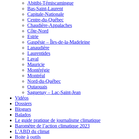
Abitibi-Témiscamingue
Bas-Saint-Laurent
Capitale-Nationale
Centre-du-Québec
Chaudière-Appalaches
Côte-Nord
Estrie
Gaspésie – Îles-de-la-Madeleine
Lanaudière
Laurentides
Laval
Mauricie
Montérégie
Montréal
Nord-du-Québec
Outaouais
Saguenay – Lac-Saint-Jean
Vidéos
Dossiers
Blogues
Balados
Le guide pratique de journalisme climatique
Baromètre de l’action climatique 2023
L’ABD du climat
Boite à outils