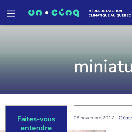
MÉDIA DE L'ACTION
CLIMATIQUE AU QUÉBEC
Le média qui d
l'atmosphère
miniatu
Que des solutions concrètes et inspirantes. I
notre infolettre pour découvrir des initiative
qui créent le mouvement.
Faites-vous
08 novembre 2017 -
Cléme
EN SAVOIR +
entendre