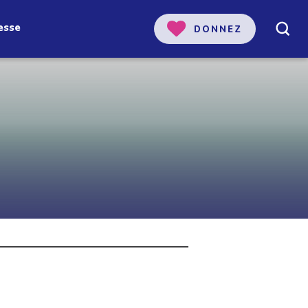
esse
DONNEZ
 notre