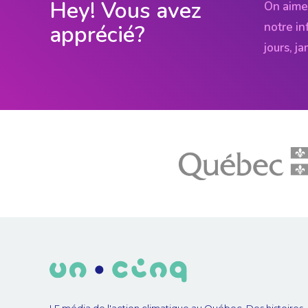
Hey! Vous avez
On aime
notre in
apprécié?
jours, j