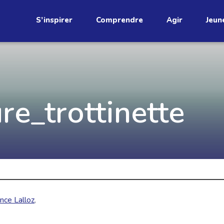
S’inspirer
Comprendre
Agir
Jeun
étend
Découvrez
re_trottinette
infolettre!
ci au Québec. Abonnez-vous à
s prometteuses et des gestes
JE M'ABONNE
nce Lalloz
,