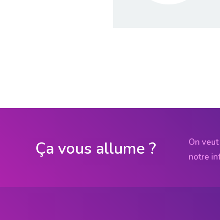
On veut 
Ça vous allume ?
notre in