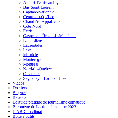
Abitibi-Témiscamingue
Bas-Saint-Laurent
Capitale-Nationale
Centre-du-Québec
Chaudière-Appalaches
Côte-Nord
Estrie
Gaspésie – Îles-de-la-Madeleine
Lanaudière
Laurentides
Laval
Mauricie
Montérégie
Montréal
Nord-du-Québec
Outaouais
Saguenay – Lac-Saint-Jean
Vidéos
Dossiers
Blogues
Balados
Le guide pratique de journalisme climatique
Baromètre de l’action climatique 2023
L’ABD du climat
Boite à outils