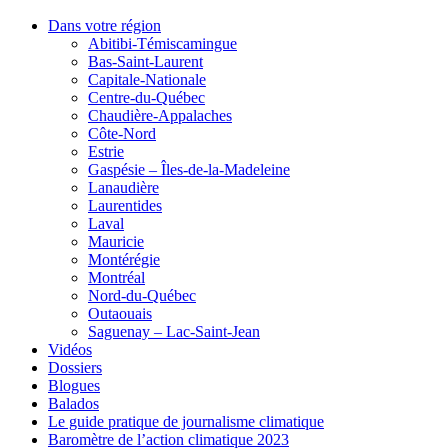
Dans votre région
Abitibi-Témiscamingue
Bas-Saint-Laurent
Capitale-Nationale
Centre-du-Québec
Chaudière-Appalaches
Côte-Nord
Estrie
Gaspésie – Îles-de-la-Madeleine
Lanaudière
Laurentides
Laval
Mauricie
Montérégie
Montréal
Nord-du-Québec
Outaouais
Saguenay – Lac-Saint-Jean
Vidéos
Dossiers
Blogues
Balados
Le guide pratique de journalisme climatique
Baromètre de l’action climatique 2023