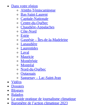
Dans votre région
Abitibi-Témiscamingue
Bas-Saint-Laurent
Capitale-Nationale
Centre-du-Québec
Chaudière-Appalaches
Côte-Nord
Estrie
Gaspésie – Îles-de-la-Madeleine
Lanaudière
Laurentides
Laval
Mauricie
Montérégie
Montréal
Nord-du-Québec
Outaouais
Saguenay – Lac-Saint-Jean
Vidéos
Dossiers
Blogues
Balados
Le guide pratique de journalisme climatique
Baromètre de l’action climatique 2023