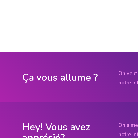
On veut 
Ça vous allume ?
notre in
Hey! Vous avez
On aime
notre in
apprécié?