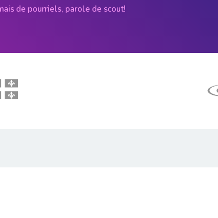
amais de pourriels, parole de scout!
À propos
Notre équipe
es
Nos partenaires