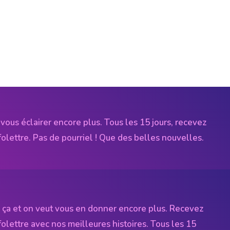
vous éclairer encore plus. Tous les 15 jours, recevez
folettre. Pas de pourriel ! Que des belles nouvelles.
 ça et on veut vous en donner encore plus. Recevez
folettre avec nos meilleures histoires. Tous les 15