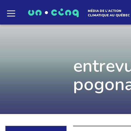
MÉDIA DE L'ACTION
CLIMATIQUE AU QUÉBEC
Le média qui d
l'atmosphère
entrevu
pogona
Que des solutions concrètes et inspirantes. I
notre infolettre pour découvrir des initiative
qui créent le mouvement.
EN SAVOIR +