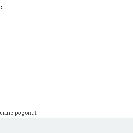
at
,
herine pogonat