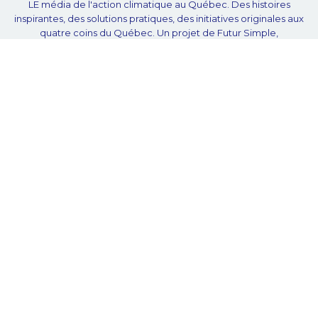
LE média de l'action climatique au Québec. Des histoires
inspirantes, des solutions pratiques, des initiatives originales aux
quatre coins du Québec. Un projet de Futur Simple,
coopérative de solidarité à but non lucratif.
À propos
Notre équipe
Nos partenaires
Plan du site
Proposer projet
Politique de confidentialité
© Unpointcinq 2026