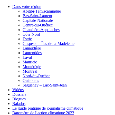
Dans votre région
Abitibi-Témiscamingue
Bas-Saint-Laurent
Capitale-Nationale
Centre-du-Québec
Chaudière-Appalaches
Côte-Nord
Estrie
Gaspésie – Îles-de-la-Madeleine
Lanaudière
Laurentides
Laval
Mauricie
Montérégie
Montréal
Nord-du-Québec
Outaouais
Saguenay – Lac-Saint-Jean
Vidéos
Dossiers
Blogues
Balados
Le guide pratique de journalisme climatique
Baromètre de l’action climatique 2023