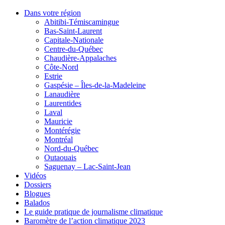
Dans votre région
Abitibi-Témiscamingue
Bas-Saint-Laurent
Capitale-Nationale
Centre-du-Québec
Chaudière-Appalaches
Côte-Nord
Estrie
Gaspésie – Îles-de-la-Madeleine
Lanaudière
Laurentides
Laval
Mauricie
Montérégie
Montréal
Nord-du-Québec
Outaouais
Saguenay – Lac-Saint-Jean
Vidéos
Dossiers
Blogues
Balados
Le guide pratique de journalisme climatique
Baromètre de l’action climatique 2023