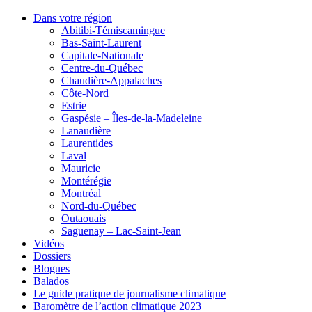
Dans votre région
Abitibi-Témiscamingue
Bas-Saint-Laurent
Capitale-Nationale
Centre-du-Québec
Chaudière-Appalaches
Côte-Nord
Estrie
Gaspésie – Îles-de-la-Madeleine
Lanaudière
Laurentides
Laval
Mauricie
Montérégie
Montréal
Nord-du-Québec
Outaouais
Saguenay – Lac-Saint-Jean
Vidéos
Dossiers
Blogues
Balados
Le guide pratique de journalisme climatique
Baromètre de l’action climatique 2023