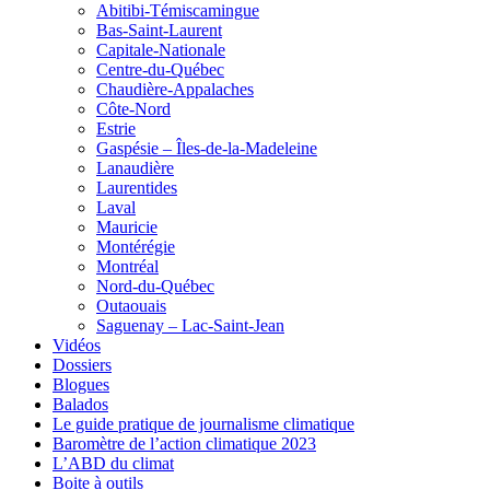
Abitibi-Témiscamingue
Bas-Saint-Laurent
Capitale-Nationale
Centre-du-Québec
Chaudière-Appalaches
Côte-Nord
Estrie
Gaspésie – Îles-de-la-Madeleine
Lanaudière
Laurentides
Laval
Mauricie
Montérégie
Montréal
Nord-du-Québec
Outaouais
Saguenay – Lac-Saint-Jean
Vidéos
Dossiers
Blogues
Balados
Le guide pratique de journalisme climatique
Baromètre de l’action climatique 2023
L’ABD du climat
Boite à outils