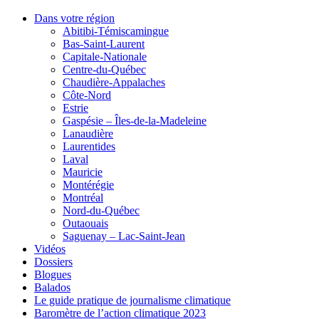
Dans votre région
Abitibi-Témiscamingue
Bas-Saint-Laurent
Capitale-Nationale
Centre-du-Québec
Chaudière-Appalaches
Côte-Nord
Estrie
Gaspésie – Îles-de-la-Madeleine
Lanaudière
Laurentides
Laval
Mauricie
Montérégie
Montréal
Nord-du-Québec
Outaouais
Saguenay – Lac-Saint-Jean
Vidéos
Dossiers
Blogues
Balados
Le guide pratique de journalisme climatique
Baromètre de l’action climatique 2023