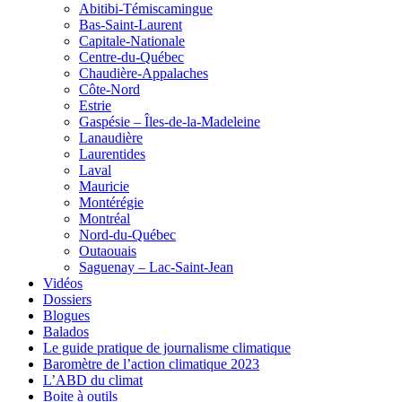
Abitibi-Témiscamingue
Bas-Saint-Laurent
Capitale-Nationale
Centre-du-Québec
Chaudière-Appalaches
Côte-Nord
Estrie
Gaspésie – Îles-de-la-Madeleine
Lanaudière
Laurentides
Laval
Mauricie
Montérégie
Montréal
Nord-du-Québec
Outaouais
Saguenay – Lac-Saint-Jean
Vidéos
Dossiers
Blogues
Balados
Le guide pratique de journalisme climatique
Baromètre de l’action climatique 2023
L’ABD du climat
Boite à outils