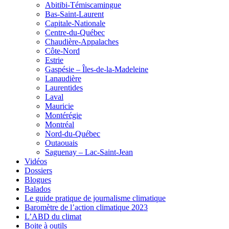
Abitibi-Témiscamingue
Bas-Saint-Laurent
Capitale-Nationale
Centre-du-Québec
Chaudière-Appalaches
Côte-Nord
Estrie
Gaspésie – Îles-de-la-Madeleine
Lanaudière
Laurentides
Laval
Mauricie
Montérégie
Montréal
Nord-du-Québec
Outaouais
Saguenay – Lac-Saint-Jean
Vidéos
Dossiers
Blogues
Balados
Le guide pratique de journalisme climatique
Baromètre de l’action climatique 2023
L’ABD du climat
Boite à outils