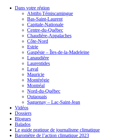
Dans votre région
Abitibi-Témiscamingue
Bas-Saint-Laurent
Capitale-Nationale
Centre-du-Québec
Chaudière-Appalaches
Côte-Nord
Estrie
Gaspésie – Îles-de-la-Madeleine
Lanaudière
Laurentides
Laval
Mauricie
Montérégie
Montréal
Nord-du-Québec
Outaouais
Saguenay – Lac-Saint-Jean
Vidéos
Dossiers
Blogues
Balados
Le guide pratique de journalisme climatique
Baromètre de l’action climatique 2023