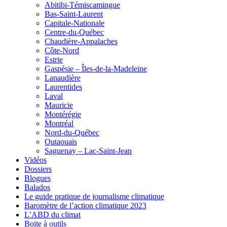
Abitibi-Témiscamingue
Bas-Saint-Laurent
Capitale-Nationale
Centre-du-Québec
Chaudière-Appalaches
Côte-Nord
Estrie
Gaspésie – Îles-de-la-Madeleine
Lanaudière
Laurentides
Laval
Mauricie
Montérégie
Montréal
Nord-du-Québec
Outaouais
Saguenay – Lac-Saint-Jean
Vidéos
Dossiers
Blogues
Balados
Le guide pratique de journalisme climatique
Baromètre de l’action climatique 2023
L’ABD du climat
Boite à outils