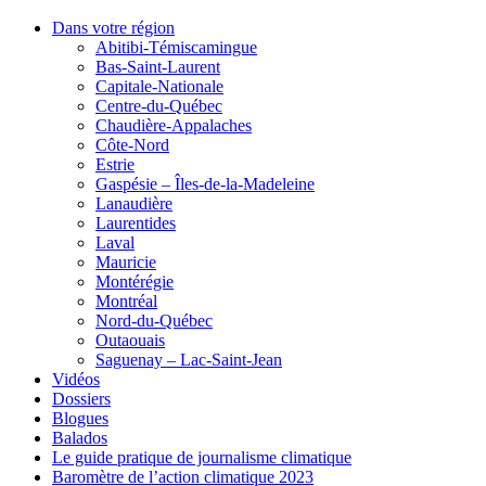
Dans votre région
Abitibi-Témiscamingue
Bas-Saint-Laurent
Capitale-Nationale
Centre-du-Québec
Chaudière-Appalaches
Côte-Nord
Estrie
Gaspésie – Îles-de-la-Madeleine
Lanaudière
Laurentides
Laval
Mauricie
Montérégie
Montréal
Nord-du-Québec
Outaouais
Saguenay – Lac-Saint-Jean
Vidéos
Dossiers
Blogues
Balados
Le guide pratique de journalisme climatique
Baromètre de l’action climatique 2023