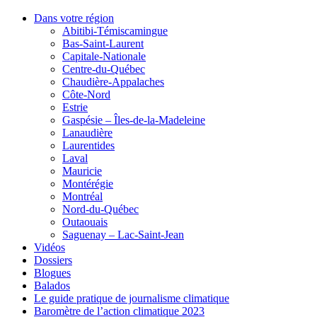
Dans votre région
Abitibi-Témiscamingue
Bas-Saint-Laurent
Capitale-Nationale
Centre-du-Québec
Chaudière-Appalaches
Côte-Nord
Estrie
Gaspésie – Îles-de-la-Madeleine
Lanaudière
Laurentides
Laval
Mauricie
Montérégie
Montréal
Nord-du-Québec
Outaouais
Saguenay – Lac-Saint-Jean
Vidéos
Dossiers
Blogues
Balados
Le guide pratique de journalisme climatique
Baromètre de l’action climatique 2023