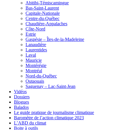
Abitibi-Témiscamingue
Bas-Saint-Laurent
Capitale-Nationale
Centre-du-Québec
Chaudière-Appalaches
Côte-Nord
Estrie
Gaspésie – Îles-de-la-Madeleine
Lanaudière
Laurentides
Laval
Mauricie
Montérégie
Montréal
Nord-du-Québec
Outaouais
Saguenay – Lac-Saint-Jean
Vidéos
Dossiers
Blogues
Balados
Le guide pratique de journalisme climatique
Baromètre de l’action climatique 2023
L’ABD du climat
Boite à outils