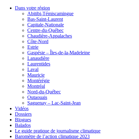
Dans votre région
Abitibi-Témiscamingue
Bas-Saint-Laurent
Capitale-Nationale
Centre-du-Québec
Chaudière-Appalaches
Côte-Nord
Estrie
Gaspésie – Îles-de-la-Madeleine
Lanaudière
Laurentides
Laval
Mauricie
Montérégie
Montréal
Nord-du-Québec
Outaouais
Saguenay – Lac-Saint-Jean
Vidéos
Dossiers
Blogues
Balados
Le guide pratique de journalisme climatique
Baromètre de l’action climatique 2023