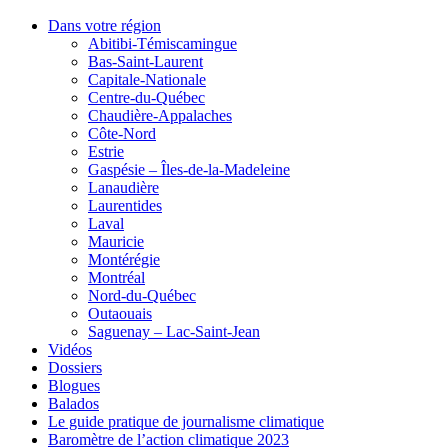
Dans votre région
Abitibi-Témiscamingue
Bas-Saint-Laurent
Capitale-Nationale
Centre-du-Québec
Chaudière-Appalaches
Côte-Nord
Estrie
Gaspésie – Îles-de-la-Madeleine
Lanaudière
Laurentides
Laval
Mauricie
Montérégie
Montréal
Nord-du-Québec
Outaouais
Saguenay – Lac-Saint-Jean
Vidéos
Dossiers
Blogues
Balados
Le guide pratique de journalisme climatique
Baromètre de l’action climatique 2023