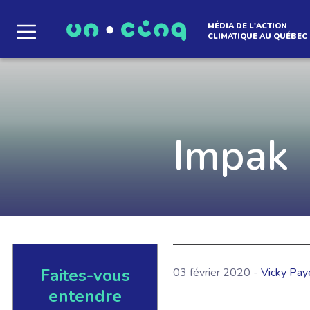
MÉDIA DE L'ACTION
CLIMATIQUE AU QUÉBEC
Le média qui d
l'atmosphère
Impak
Que des solutions concrètes et inspirantes. I
notre infolettre pour découvrir des initiative
qui créent le mouvement.
Faites-vous
EN SAVOIR +
03 février 2020 -
Vicky Pay
entendre