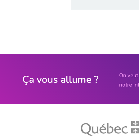
On veut 
Ça vous allume ?
notre in