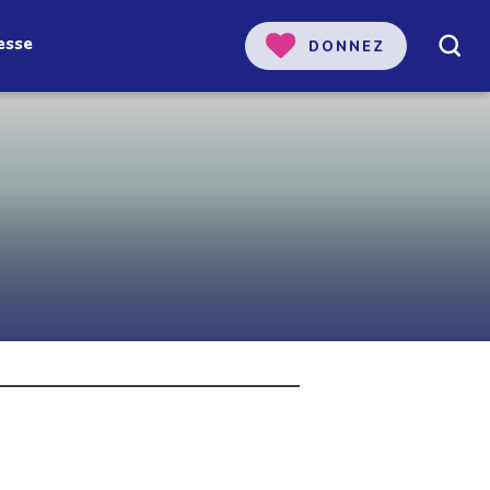
esse
DONNEZ
 notre