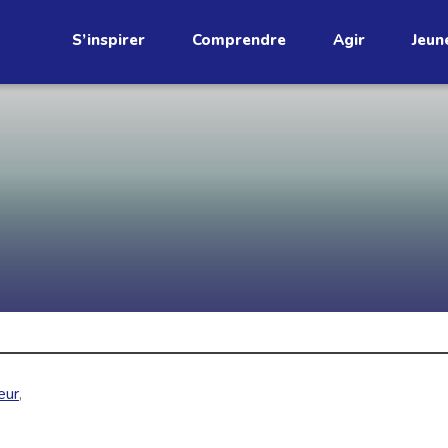
S’inspirer
Comprendre
Agir
Jeun
étend
Découvrez
infolettre!
ci au Québec. Abonnez-vous à
s prometteuses et des gestes
JE M'ABONNE
eur
,