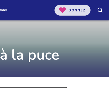
esse
DONNEZ
 notre
̀ la puce