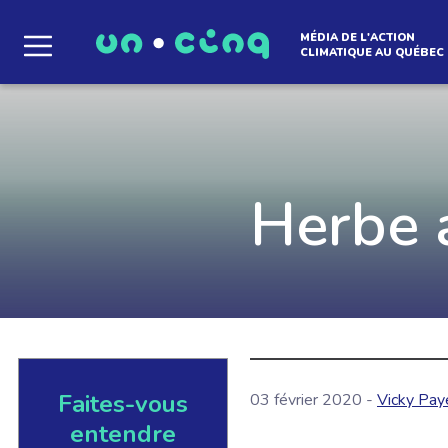
MÉDIA DE L'ACTION
CLIMATIQUE AU QUÉBEC
Le média qui d
l'atmosphère
Herbe a
Que des solutions concrètes et inspirantes. I
notre infolettre pour découvrir des initiative
qui créent le mouvement.
Faites-vous
03 février 2020 -
Vicky Pay
EN SAVOIR +
entendre