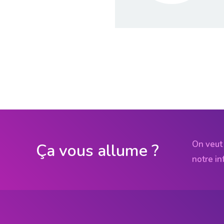
On veut 
Ça vous allume ?
notre in