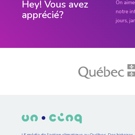
Hey! Vous avez
On aime
notre in
apprécié?
jours, j
LE média de l'action climatique au Québec. Des histoires