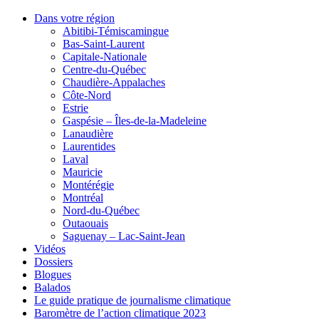
Dans votre région
Abitibi-Témiscamingue
Bas-Saint-Laurent
Capitale-Nationale
Centre-du-Québec
Chaudière-Appalaches
Côte-Nord
Estrie
Gaspésie – Îles-de-la-Madeleine
Lanaudière
Laurentides
Laval
Mauricie
Montérégie
Montréal
Nord-du-Québec
Outaouais
Saguenay – Lac-Saint-Jean
Vidéos
Dossiers
Blogues
Balados
Le guide pratique de journalisme climatique
Baromètre de l’action climatique 2023