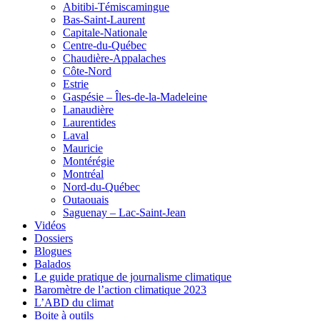
Abitibi-Témiscamingue
Bas-Saint-Laurent
Capitale-Nationale
Centre-du-Québec
Chaudière-Appalaches
Côte-Nord
Estrie
Gaspésie – Îles-de-la-Madeleine
Lanaudière
Laurentides
Laval
Mauricie
Montérégie
Montréal
Nord-du-Québec
Outaouais
Saguenay – Lac-Saint-Jean
Vidéos
Dossiers
Blogues
Balados
Le guide pratique de journalisme climatique
Baromètre de l’action climatique 2023
L’ABD du climat
Boite à outils