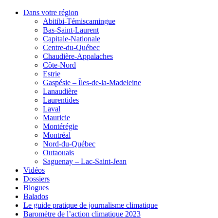
Dans votre région
Abitibi-Témiscamingue
Bas-Saint-Laurent
Capitale-Nationale
Centre-du-Québec
Chaudière-Appalaches
Côte-Nord
Estrie
Gaspésie – Îles-de-la-Madeleine
Lanaudière
Laurentides
Laval
Mauricie
Montérégie
Montréal
Nord-du-Québec
Outaouais
Saguenay – Lac-Saint-Jean
Vidéos
Dossiers
Blogues
Balados
Le guide pratique de journalisme climatique
Baromètre de l’action climatique 2023