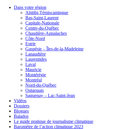
Dans votre région
Abitibi-Témiscamingue
Bas-Saint-Laurent
Capitale-Nationale
Centre-du-Québec
Chaudière-Appalaches
Côte-Nord
Estrie
Gaspésie – Îles-de-la-Madeleine
Lanaudière
Laurentides
Laval
Mauricie
Montérégie
Montréal
Nord-du-Québec
Outaouais
Saguenay – Lac-Saint-Jean
Vidéos
Dossiers
Blogues
Balados
Le guide pratique de journalisme climatique
Baromètre de l’action climatique 2023