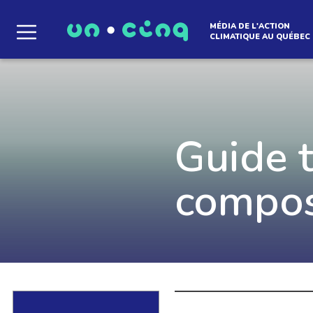
MÉDIA DE L'ACTION
CLIMATIQUE AU QUÉBEC
Le média qui d
l'atmosphère
Guide 
Que des solutions concrètes et inspirantes. I
compost
notre infolettre pour découvrir des initiative
qui créent le mouvement.
EN SAVOIR +