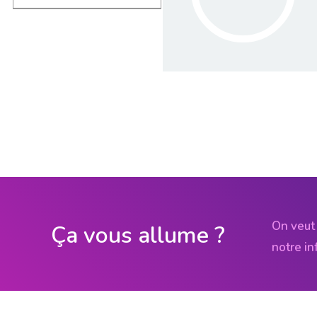
On veut 
Ça vous allume ?
notre in