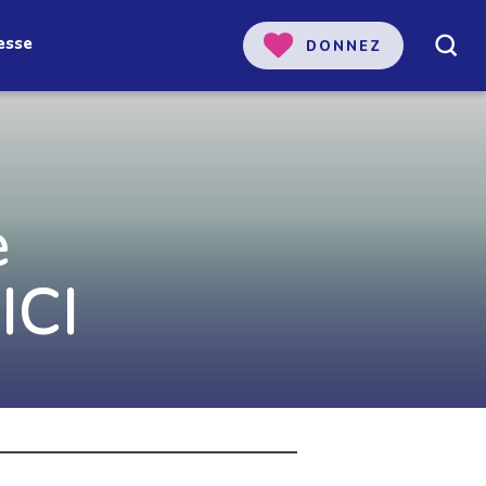
esse
DONNEZ
 notre
e
ICI