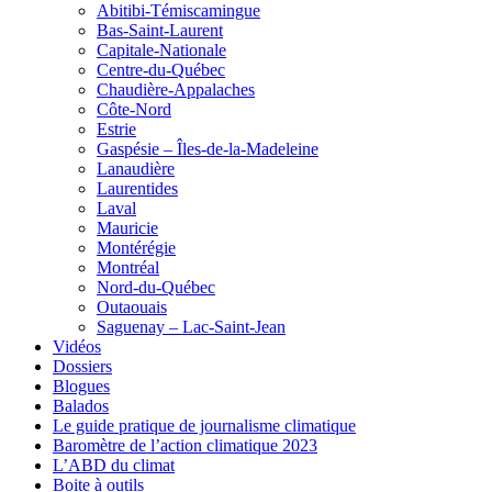
Abitibi-Témiscamingue
Bas-Saint-Laurent
Capitale-Nationale
Centre-du-Québec
Chaudière-Appalaches
Côte-Nord
Estrie
Gaspésie – Îles-de-la-Madeleine
Lanaudière
Laurentides
Laval
Mauricie
Montérégie
Montréal
Nord-du-Québec
Outaouais
Saguenay – Lac-Saint-Jean
Vidéos
Dossiers
Blogues
Balados
Le guide pratique de journalisme climatique
Baromètre de l’action climatique 2023
L’ABD du climat
Boite à outils