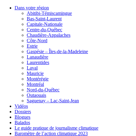
Dans votre région
Abitibi-Témiscamingue
Bas-Saint-Laurent
Capitale-Nationale
Centre-du-Québec
Chaudière-Appalaches
Côte-Nord
Estrie
Gaspésie – Îles-de-la-Madeleine
Lanaudière
Laurentides
Laval
Mauricie
Montérégie
Montréal
Nord-du-Québec
Outaouais
Saguenay – Lac-Saint-Jean
Vidéos
Dossiers
Blogues
Balados
Le guide pratique de journalisme climatique
Baromètre de l’action climatique 2023