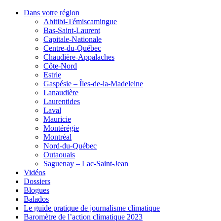
Dans votre région
Abitibi-Témiscamingue
Bas-Saint-Laurent
Capitale-Nationale
Centre-du-Québec
Chaudière-Appalaches
Côte-Nord
Estrie
Gaspésie – Îles-de-la-Madeleine
Lanaudière
Laurentides
Laval
Mauricie
Montérégie
Montréal
Nord-du-Québec
Outaouais
Saguenay – Lac-Saint-Jean
Vidéos
Dossiers
Blogues
Balados
Le guide pratique de journalisme climatique
Baromètre de l’action climatique 2023