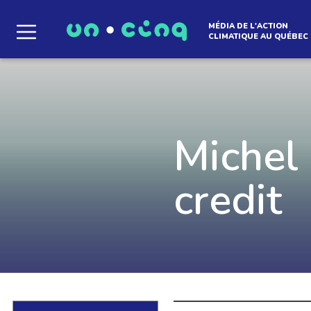
MÉDIA DE L'ACTION
CLIMATIQUE AU QUÉBEC
Le média qui d
l'atmosphère
Michel 
credit
Que des solutions concrètes et inspirantes. I
notre infolettre pour découvrir des initiative
qui créent le mouvement.
EN SAVOIR +