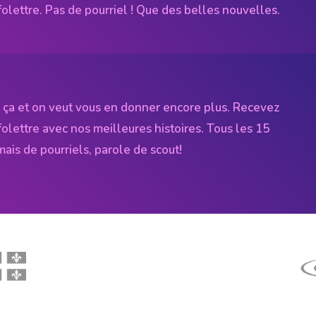
folettre. Pas de pourriel ! Que des belles nouvelles.
 ça et on veut vous en donner encore plus. Recevez
folettre avec nos meilleures histoires. Tous les 15
amais de pourriels, parole de scout!