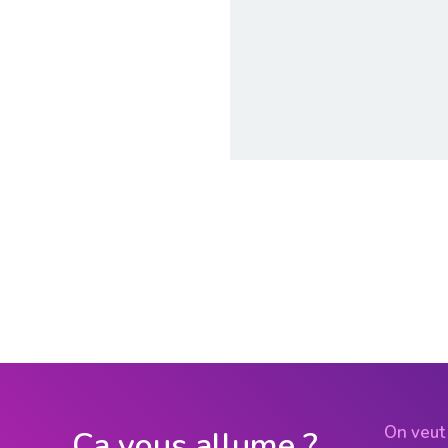
On veut 
Ça vous allume ?