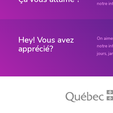
notre in
Hey! Vous avez
On aime
notre in
apprécié?
jours, j