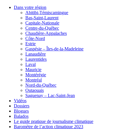
Dans votre région
Abitibi-Témiscamingue
Bas-Saint-Laurent
Capitale-Nationale
Centre-du-Québec
Chaudière-Appalaches
Côte-Nord
Estrie
Gaspésie – Îles-de-la-Madeleine
Lanaudière
Laurentides
Laval
Mauricie
Montérégie
Montréal
Nord-du-Québec
Outaouais
Saguenay – Lac-Saint-Jean
Vidéos
Dossiers
Blogues
Balados
Le guide pratique de journalisme climatique
Baromètre de l’action climatique 2023