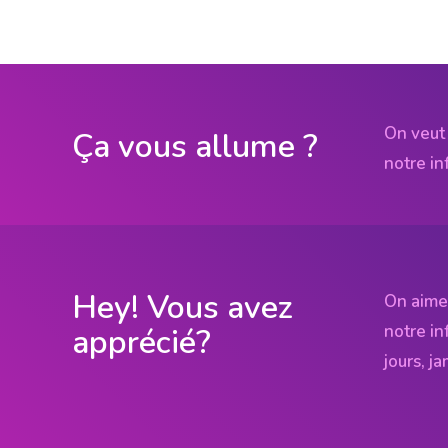
On veut 
Ça vous allume ?
notre in
Hey! Vous avez
On aime
notre in
apprécié?
jours, j