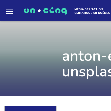
MÉDIA DE L'ACTION
CLIMATIQUE AU QUÉBEC
Le média qui d
l'atmosphère
anton
unspla
Que des solutions concrètes et inspirantes. I
notre infolettre pour découvrir des initiative
qui créent le mouvement.
EN SAVOIR +