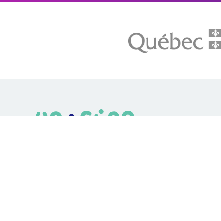
LE média de l'action climatique au Québec. Des histoires
inspirantes, des solutions pratiques, des initiatives original
aux quatre coins du Québec. Un projet de Futur Simple,
coopérative de solidarité à but non lucratif.
© Unpointcinq 2026