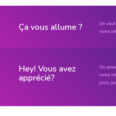
On veut 
Ça vous allume ?
notre in
Hey! Vous avez
On aime
notre in
apprécié?
jours, j