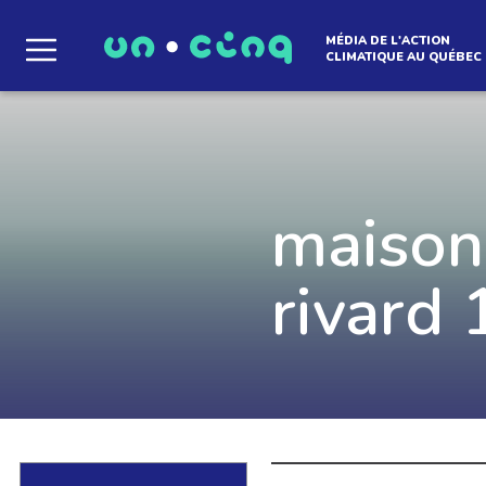
MÉDIA DE L'ACTION
CLIMATIQUE AU QUÉBEC
Le média qui d
l'atmosphère
maison
rivard 
Que des solutions concrètes et inspirantes. I
notre infolettre pour découvrir des initiative
qui créent le mouvement.
EN SAVOIR +