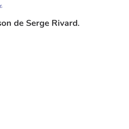
r
,
son de Serge Rivard.