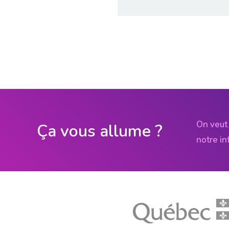
On veut 
Ça vous allume ?
notre in