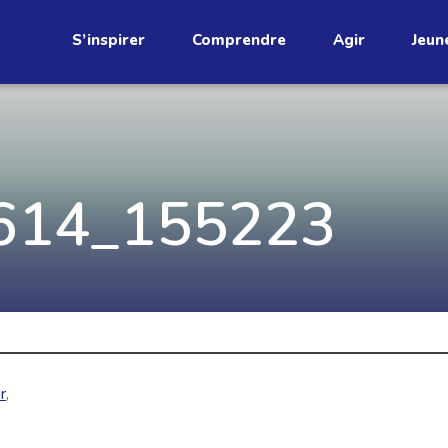
S’inspirer
Comprendre
Agir
Jeun
étend
Découvrez
614_155223
infolettre!
ci au Québec. Abonnez-vous à
s prometteuses et des gestes
JE M'ABONNE
r
,