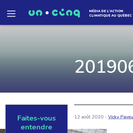
MÉDIA DE L'ACTION
CLIMATIQUE AU QUÉBEC
Le média qui d
l'atmosphère
20190
Que des solutions concrètes et inspirantes. I
notre infolettre pour découvrir des initiative
qui créent le mouvement.
Faites-vous
EN SAVOIR +
12 août 2020 -
Vicky Payeu
entendre