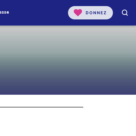
esse
DONNEZ
 notre