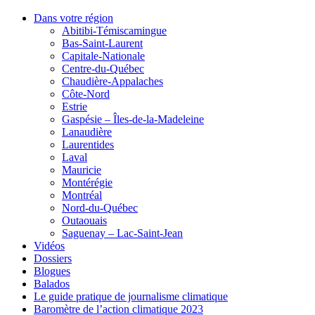
Dans votre région
Abitibi-Témiscamingue
Bas-Saint-Laurent
Capitale-Nationale
Centre-du-Québec
Chaudière-Appalaches
Côte-Nord
Estrie
Gaspésie – Îles-de-la-Madeleine
Lanaudière
Laurentides
Laval
Mauricie
Montérégie
Montréal
Nord-du-Québec
Outaouais
Saguenay – Lac-Saint-Jean
Vidéos
Dossiers
Blogues
Balados
Le guide pratique de journalisme climatique
Baromètre de l’action climatique 2023