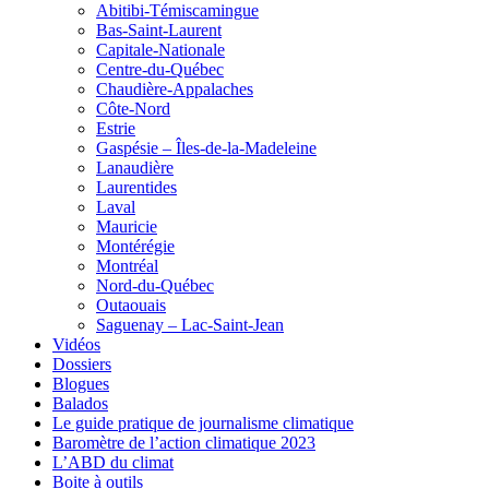
Abitibi-Témiscamingue
Bas-Saint-Laurent
Capitale-Nationale
Centre-du-Québec
Chaudière-Appalaches
Côte-Nord
Estrie
Gaspésie – Îles-de-la-Madeleine
Lanaudière
Laurentides
Laval
Mauricie
Montérégie
Montréal
Nord-du-Québec
Outaouais
Saguenay – Lac-Saint-Jean
Vidéos
Dossiers
Blogues
Balados
Le guide pratique de journalisme climatique
Baromètre de l’action climatique 2023
L’ABD du climat
Boite à outils